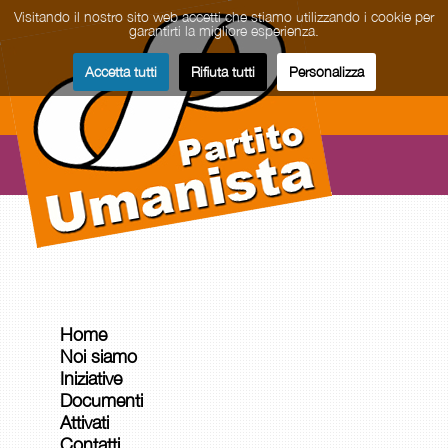
Visitando il nostro sito web accetti che stiamo utilizzando i cookie per
garantirti la migliore esperienza.
Accetta tutti
Rifiuta tutti
Personalizza
Home
Noi siamo
Iniziative
Documenti
Attivati
Contatti